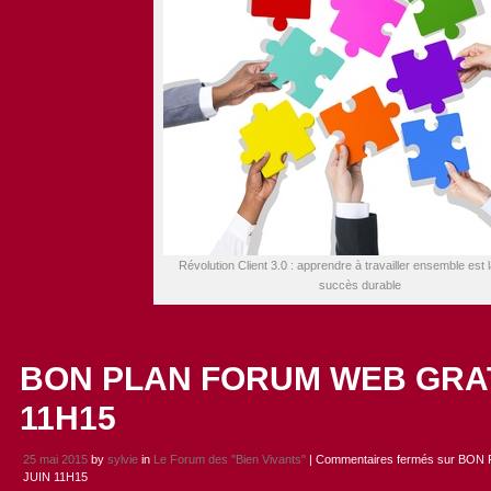
Révolution Client 3.0 : apprendre à travailler ensemble est l
succès durable
BON PLAN FORUM WEB GRAT
11H15
25 mai 2015
by
sylvie
in
Le Forum des "Bien Vivants"
|
Commentaires fermés
sur BON 
JUIN 11H15