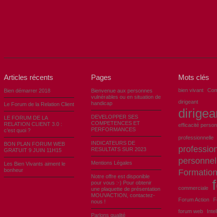
Articles récents
Pages
Mots clés
bien vivant
Com
Bien démarrer 2018
Bienvenue aux personnes
vulnérables ou en situation de
dirigeant
handicap
Le Forum de la Relation Client
dirigea
DEVELOPPER SES
LE FORUM DE LA
COMPETENCES ET
RELATION CLIENT 3.0 :
efficacité person
PERFORMANCES
c’est quoi ?
professionnelle
INDICATEURS DE
BON PLAN FORUM WEB
profession
RESULTATS SUR 2023
GRATUIT 9 JUIN 11H15
personnel
Mentions Légales
Les Bien Vivants aiment le
bonheur
Formatio
Notre offre est disponible
pour vous :-) Pour obtenir
commerciale
une plaquette de présentation
MOUVACTION, contactez-
Forum Action
F
nous !
forum web
Inte
Parlons qualité