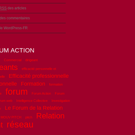
RSS
des articles
des commentaires
 de WordPress-FR
UM ACTION
Commercial
dirigeant
geants
efficacité personnelle et
Efficacité professionnelle
elle
onnelle
Formation
formation
forum
e
Forum Action
Forum
orum web
Intelligence Collective
Investigation
Le Forum de la Relation
e
Relation
MOUV PITCH
pitch
réseau
t