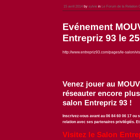
15 avril 2014
by
sylvie
in
Le Forum de la Relation C
Evénement MOUV
Entrepriz 93 le 25
http://www.entrepriz93.com/pages/le-salon/visi
Venez jouer au MOUV 
réseauter encore plus
salon Entrepriz 93 !
Inscrivez-vous avant au 06 84 60 06 17 ou s
relation avec ses partenaires privilégiés. E
Visitez le Salon Entre