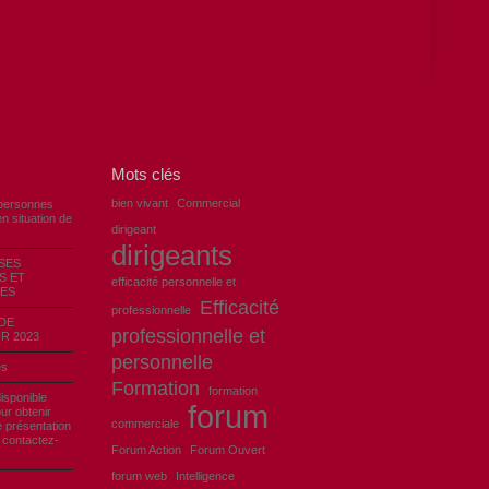
Mots clés
bien vivant
Commercial
personnes
n situation de
dirigeant
dirigeants
SES
S ET
efficacité personnelle et
ES
Efficacité
professionnelle
DE
professionnelle et
R 2023
personnelle
es
Formation
formation
disponible
forum
ur obtenir
commerciale
e présentation
ontactez-
Forum Action
Forum Ouvert
forum web
Intelligence