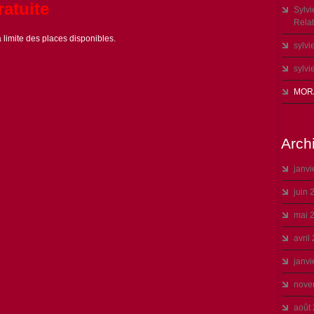
ratuite
Sylv
Relati
limite des places disponibles.
sylvi
sylvi
MOR
Arch
janvi
juin 
mai 
avril
janvi
nove
août