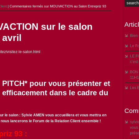
lient
|
Commentaires fermés
sur MOUVACTION au Salon Entrepriz 93
Artic
ACTION sur le salon
 avril
Bien
Le Fo
tez/visitez-le-salon.html
LE F
c’est
BON 
11H1
PITCH* pour vous présenter et
Les B
 efficacement dans le cadre du
Comm
ur le salon : Sylvie AMEN vous accueillera et vous mettra en
t nous lancerons le Forum de la Relation Client ensemble !
sylvi
vous 
priz 93 :
prés