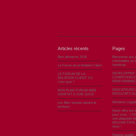
Articles récents
Pages
Bien démarrer 2018
Bienvenue aux 
vulnérables ou e
handicap
Le Forum de la Relation Client
DEVELOPPER 
LE FORUM DE LA
COMPETENCE
RELATION CLIENT 3.0 :
PERFORMANC
c’est quoi ?
INDICATEURS 
BON PLAN FORUM WEB
RESULTATS SU
GRATUIT 9 JUIN 11H15
Mentions Légal
Les Bien Vivants aiment le
bonheur
Notre offre est 
pour vous :-) Po
une plaquette d
MOUVACTION, c
nous !
Parlons qualité