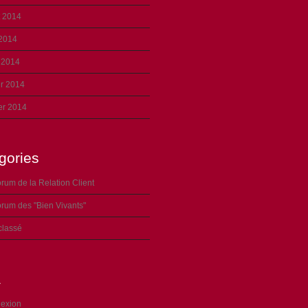
et 2014
 2014
 2014
er 2014
er 2014
gories
rum de la Relation Client
rum des "Bien Vivants"
classé
a
exion