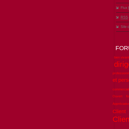
Flux
RSS
Site
FOR
bien vivant
diri
professionn
et pers
commercial
Ouvert
f
Appréciativ
Client
Clien