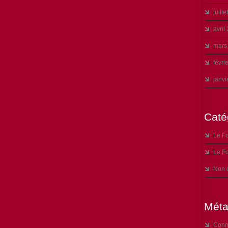
juill
avril
mars
févri
janvi
Caté
Le Fo
Le Fo
Non 
Mét
Conn