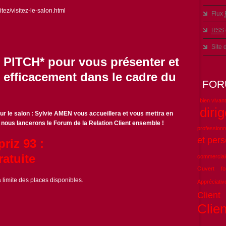
tez/visitez-le-salon.html
Flux
RSS
Site
PITCH* pour vous présenter et
 efficacement dans le cadre du
FOR
bien vivant
diri
ur le salon : Sylvie AMEN vous accueillera et vous mettra en
t nous lancerons le Forum de la Relation Client ensemble !
professionn
et pers
priz 93 :
ratuite
commercial
Ouvert
f
limite des places disponibles.
Appréciativ
Client
Clien