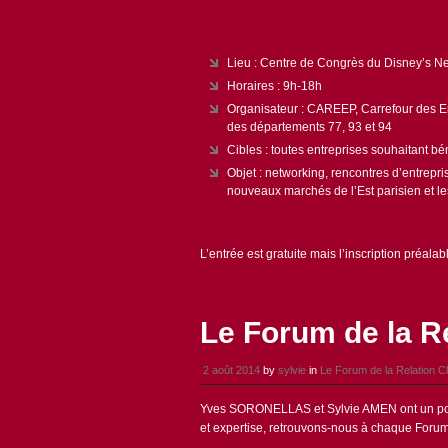
Lieu : Centre de Congrès du Disney’s 
Horaires : 9h-18h
Organisateur : CAREEP, Carrefour des Ent
des départements 77, 93 et 94
Cibles : toutes entreprises souhaitant bé
Objet : networking, rencontres d’entrepris
nouveaux marchés de l’Est parisien et les
L’entrée est gratuite mais l’inscription préala
Le Forum de la Re
2 août 2014
by
sylvie
in
Le Forum de la Relation Cl
Yves SORONELLAS et Sylvie AMEN ont un point 
et expertise, retrouvons-nous à chaque Forum 