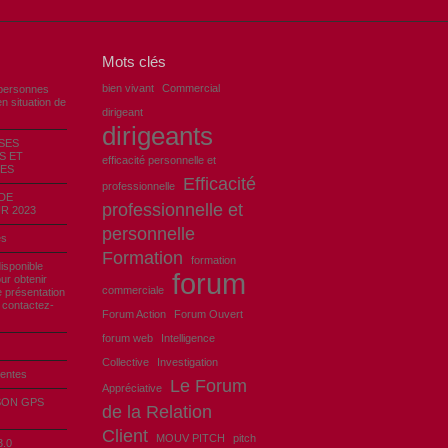
Mots clés
bien vivant
Commercial
personnes
n situation de
dirigeant
dirigeants
SES
S ET
efficacité personnelle et
ES
Efficacité
professionnelle
DE
professionnelle et
R 2023
personnelle
es
Formation
formation
disponible
forum
ur obtenir
commerciale
e présentation
ontactez-
Forum Action
Forum Ouvert
forum web
Intelligence
Collective
Investigation
uentes
Le Forum
Appréciative
SON GPS
de la Relation
Client
MOUV PITCH
pitch
.0