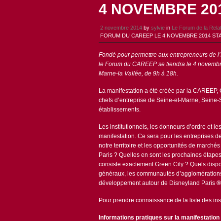
4 NOVEMBRE 20
2 novembre 2014
by
sylvie
in
Le Forum de la Relat
FORUM DU CAREEP LE 4 NOVEMBRE 2014 ST
Fondé pour permettre aux entrepreneurs de l’E
le Forum du CAREEP se tiendra le 4 novembr
Marne-la Vallée, de 9h à 18h.
La manifestation a été créée par la CAREEP, C
chefs d’entreprise de Seine-et-Marne, Seine-
établissements.
Les institutionnels, les donneurs d’ordre et l
manifestation. Ce sera pour les entreprises de
notre territoire et les opportunités de march
Paris ? Quelles en sont les prochaines étapes,
consiste exactement Green City ? Quels dispos
généraux, les communautés d’agglomérations 
développement autour de Disneyland Paris
Pour prendre connaissance de la liste des inst
Informations pratiques sur la manifestation 