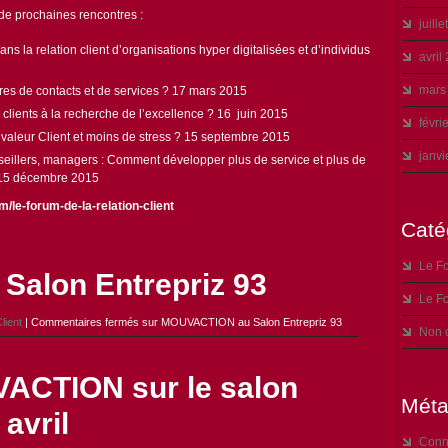
de prochaines rencontres :
juill
s la relation client d’organisations hyper digitalisées et d’individus
avril
mars
s de contacts et de services ? 17 mars 2015
 clients à la recherche de l’excellence ? 16 juin 2015
févri
valeur Client et moins de stress ? 15 septembre 2015
janvi
seillers, managers : Comment développer plus de service et plus de
? 15 décembre 2015
/le-forum-de-la-relation-client
Caté
Le Fo
alon Entrepriz 93
Le Fo
lient
|
Commentaires fermés
sur MOUVACTION au Salon Entrepriz 93
Non 
ACTION sur le salon
Mét
 avril
Conn