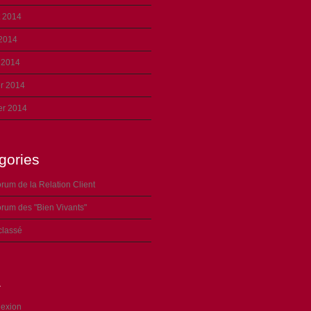
et 2014
 2014
 2014
er 2014
er 2014
gories
rum de la Relation Client
rum des "Bien Vivants"
classé
a
exion