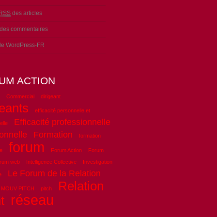
RSS
des articles
des commentaires
 de WordPress-FR
UM ACTION
Commercial
dirigeant
geants
efficacité personnelle et
Efficacité professionnelle
elle
onnelle
Formation
formation
forum
e
Forum Action
Forum
orum web
Intelligence Collective
Investigation
Le Forum de la Relation
e
Relation
MOUV PITCH
pitch
réseau
t