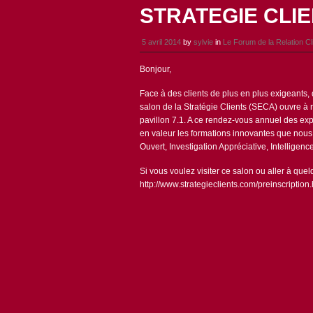
STRATEGIE CLI
5 avril 2014
by
sylvie
in
Le Forum de la Relation Cl
Bonjour,
Face à des clients de plus en plus exigeants,
salon de la Stratégie Clients (SECA) ouvre à n
pavillon 7.1. A ce rendez-vous annuel des exp
en valeur les formations innovantes que nou
Ouvert, Investigation Appréciative, Intelligenc
Si vous voulez visiter ce salon ou aller à que
http://www.strategieclients.com/preinscription.