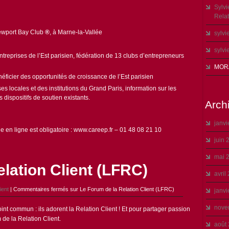
Sylv
Relati
Newport Bay Club
®
, à Marne-la-Vallée
sylvi
sylvi
reprises de l’Est parisien, fédération de 13 clubs d’entrepreneurs
MOR
néficier des opportunités de croissance de l’Est parisien
es locales et des institutions du Grand Paris, information sur les
 dispositifs de soutien existants.
Arch
janvi
ble en ligne est obligatoire : www.careep.fr – 01 48 08 21 10
juin 
mai 
lation Client (LFRC)
avril
ient
|
Commentaires fermés
sur Le Forum de la Relation Client (LFRC)
janvi
nove
commun : ils adorent la Relation Client ! Et pour partager passion
de la Relation Client.
août