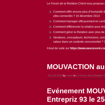
Le Forum de la Relation Client vous propose 
Comment offrir encore plus d’humanité dan
ultra connectés ? 16 décembre 2014
Comment manager efficacement en centre
Comment différencier la relation pour les
Comment gérer la Relation avec plus de 
Vendeurs, concepteurs, techniciens, con
valeur dans un contexte concurrentiel 
A tout de suite sur
https://www.weezevent.com
MOUVACTION au S
15 avril 2014
by
sylvie
in
Le Forum de la Relation C
Evénement MOUV
Entrepriz 93 le 25