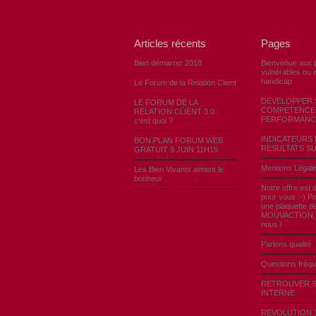
Articles récents
Pages
Bien démarrer 2018
Bienvenue aux 
vulnérables ou e
handicap
Le Forum de la Relation Client
DEVELOPPER 
LE FORUM DE LA
COMPETENCE
RELATION CLIENT 3.0 :
PERFORMANC
c’est quoi ?
INDICATEURS 
BON PLAN FORUM WEB
RESULTATS SU
GRATUIT 9 JUIN 11H15
Mentions Légal
Les Bien Vivants aiment le
bonheur
Notre offre est 
pour vous :-) Po
une plaquette d
MOUVACTION, c
nous !
Parlons qualité
Questions fréq
RETROUVER 
INTERNE
REVOLUTION 3