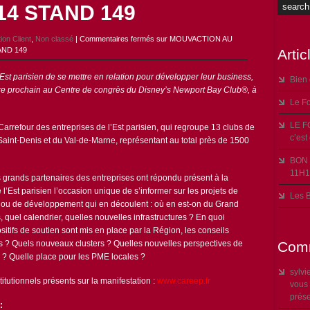
14 STAND 149
ion Client
,
Non classé
|
Commentaires fermés
sur MOUVACTION AU
AND 149
Artic
st parisien de se mettre en relation pour développer leur business,
Bien
e prochain au Centre de congrès du Disney’s Newport Bay Club
®, à
Le Fo
LE F
arrefour des entreprises de l’Est parisien, qui regroupe 13 clubs de
c’est
Saint-Denis et du Val-de-Marne, représentant au total près de 1500
BON 
11H1
es grands partenaires des entreprises ont répondu présent à la
 l’Est parisien l’occasion unique de s’informer sur les projets de
Les B
és ou de développement qui en découlent : où en est-on du Grand
 quel calendrier, quelles nouvelles infrastructures ? En quoi
itifs de soutien sont mis en place par la Région, les conseils
? Quels nouveaux clusters ? Quelles nouvelles perspectives de
Comm
®
? Quelle place pour les PME locales ?
sylvi
itutionnels présents sur la manifestation :
www.careep.fr
vous 
prés
: