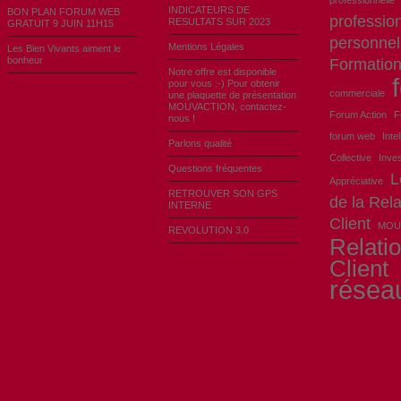
professionnelle
INDICATEURS DE
BON PLAN FORUM WEB
profession
RESULTATS SUR 2023
GRATUIT 9 JUIN 11H15
personnel
Mentions Légales
Les Bien Vivants aiment le
bonheur
Formatio
Notre offre est disponible
pour vous :-) Pour obtenir
commerciale
une plaquette de présentation
MOUVACTION, contactez-
Forum Action
F
nous !
forum web
Inte
Parlons qualité
Collective
Inves
Questions fréquentes
L
Appréciative
RETROUVER SON GPS
de la Rela
INTERNE
Client
MOU
REVOLUTION 3.0
Relati
Client
résea